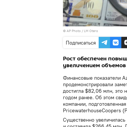
© AP Photo / LM Otero
Подписаться
Рост обеспечен повыше
увеличением объемов
Финансовые показатели Az
продемонстрировали замет
достигла $82,06 млн, это 
годом ранее. Об этом свид
компании, подготовленная
PricewaterhouseCoopers (
Существенно увеличилась 
и составила $266,45 млн. 