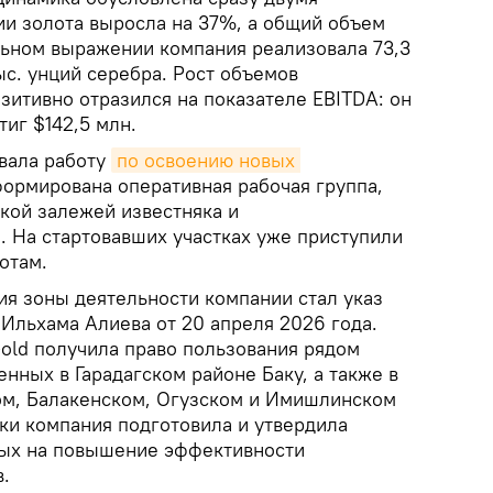
ии золота выросла на 37%, а общий объем
льном выражении компания реализовала 73,3
тыс. унций серебра. Рост объемов
зитивно отразился на показателе EBITDA: он
тиг $142,5 млн.
овала работу
по освоению новых 
ормирована оперативная рабочая группа,
ткой залежей известняка и
. На стартовавших участках уже приступили
отам.
я зоны деятельности компании стал указ
Ильхама Алиева от 20 апреля 2026 года.
Gold получила право пользования рядом
нных в Гарадагском районе Баку, а также в
ом, Балакенском, Огузском и Имишлинском
ки компания подготовила и утвердила
ных на повышение эффективности
в.