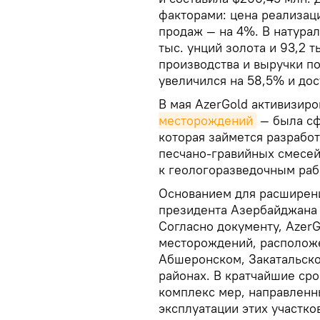
факторами: цена реализац
продаж — на 4%. В натура
тыс. унций золота и 93,2 
производства и выручки по
увеличился на 58,5% и дос
В мая AzerGold активизир
месторождений
— была сф
которая займется разрабо
песчано‑гравийных смесей
к геологоразведочным раб
Основанием для расширени
президента Азербайджана 
Согласно документу, Azer
месторождений, расположе
Абшеронском, Закатальск
районах. В кратчайшие сро
комплекс мер, направлен
эксплуатации этих участко