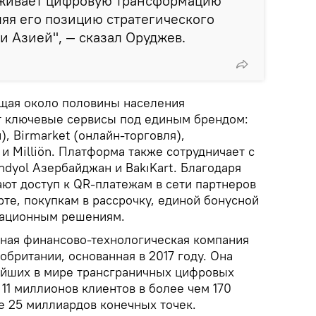
живает цифровую трансформацию
яя его позицию стратегического
и Азией", — сказал Оруджев.
ющая около половины населения
т ключевые сервисы под единым брендом:
), Birmarket (онлайн‑торговля),
 Milliön. Платформа также сотрудничает с
dyol Азербайджан и BakıKart. Благодаря
ают доступ к QR‑платежам в сети партнеров
те, покупкам в рассрочку, единой бонусной
вационным решениям.
ная финансово-технологическая компания
обритании, основанная в 2017 году. Она
ейших в мире трансграничных цифровых
11 миллионов клиентов в более чем 170
е 25 миллиардов конечных точек.