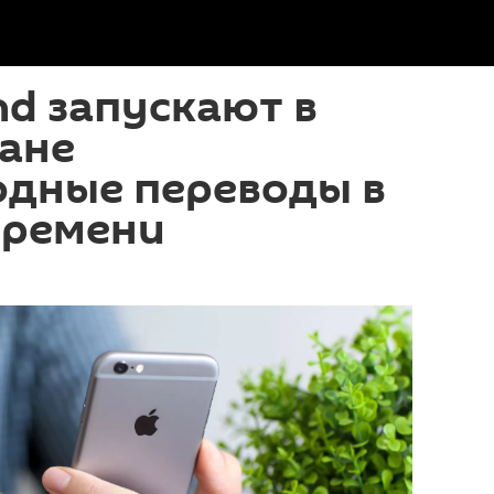
end запускают в
ане
дные переводы в
времени