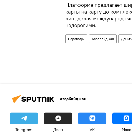
Платформа предлагает шир
карты на карту до комплек
лиц, делая международны
недорогими.
Переводы
Азербайджан
Деньг
Азербайджан
Telegram
Дзен
VK
Макс