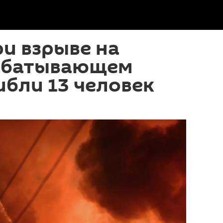
ри взрыве на
абатывающем
ибли 13 человек