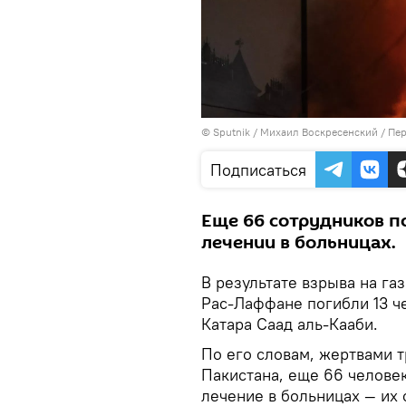
© Sputnik / Михаил Воскресенский
/
Пер
Подписаться
Еще 66 сотрудников п
лечении в больницах.
В результате взрыва на га
Рас‑Лаффане погибли 13 ч
Катара Саад аль‑Кааби.
По его словам, жертвами т
Пакистана, еще 66 человек
лечение в больницах — их