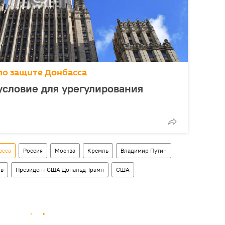
по защите Донбасса
словие для урегулирования
асса
Россия
Москва
Кремль
Владимир Путин
ов
Президент США Дональд Трамп
США