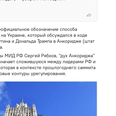
еофициальное обозначение способа
 на Украине, который обсуждался в ходе
тина и Дональда Трампа в Анкоридже (штат
а.
вы МИД РФ Сергей Рябков, "дух Анкориджа"
означает сложившуюся между лидерами РФ и
оторая в контексте прошлогоднего саммита
зовые контуры урегулирования.