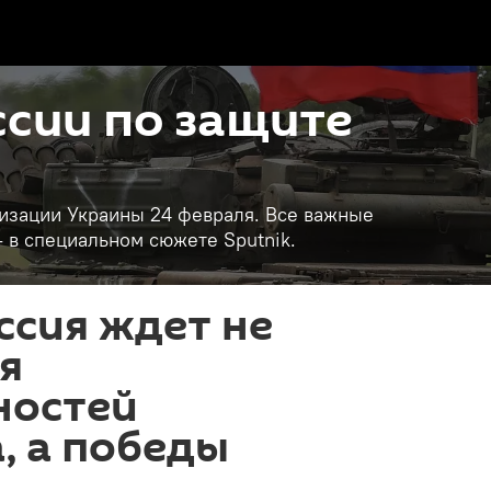
сии по защите
изации Украины 24 февраля. Все важные
- в специальном сюжете Sputnik.
ссия ждет не
я
ностей
, а победы