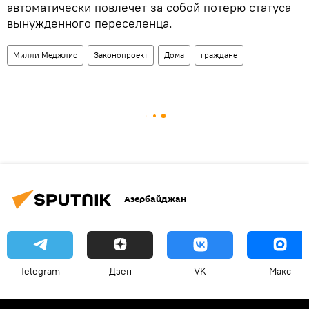
автоматически повлечет за собой потерю статуса
вынужденного переселенца.
Милли Меджлис
Законопроект
Дома
граждане
Азербайджан
Telegram
Дзен
VK
Макс