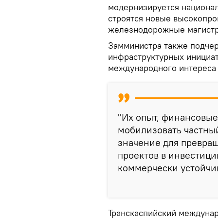
модернизируется национал
строятся новые высокопр
железнодорожные магистр
Замминистра также подчер
инфраструктурных инициат
международного интереса 
"Их опыт, финансовые
мобилизовать частный
значение для превра
проектов в инвестиц
коммерчески устойчив
Транскаспийский междуна