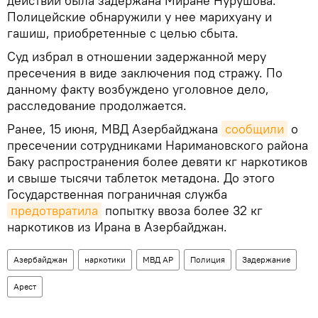
действий была задержана Миране Нурушова.
Полицейские обнаружили у нее марихуану и
гашиш, приобретенные с целью сбыта.
Суд избрал в отношении задержанной меру
пресечения в виде заключения под стражу. По
данному факту возбуждено уголовное дело,
расследование продолжается.
Ранее, 15 июня, МВД Азербайджана
сообщили
о
пресечении сотрудниками Наримановского района
Баку распространения более девяти кг наркотиков
и свыше тысячи таблеток метадона. До этого
Государственная пограничная служба
предотвратила
попытку ввоза более 32 кг
наркотиков из Ирана в Азербайджан.
Азербайджан
наркотики
МВД АР
Полиция
Задержание
Арест