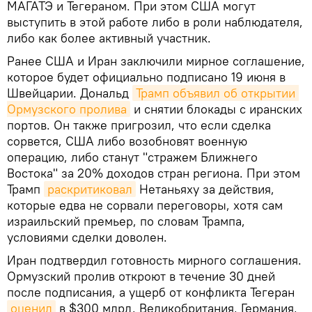
МАГАТЭ и Тегераном. При этом США могут
выступить в этой работе либо в роли наблюдателя,
либо как более активный участник.
Ранее США и Иран заключили мирное соглашение,
которое будет официально подписано 19 июня в
Швейцарии. Дональд
Трамп объявил об открытии 
Ормузского пролива
и снятии блокады с иранских
портов. Он также пригрозил, что если сделка
сорвется, США либо возобновят военную
операцию, либо станут "стражем Ближнего
Востока" за 20% доходов стран региона. При этом
Трамп
раскритиковал
Нетаньяху за действия,
которые едва не сорвали переговоры, хотя сам
израильский премьер, по словам Трампа,
условиями сделки доволен.
Иран подтвердил готовность мирного соглашения.
Ормузский пролив откроют в течение 30 дней
после подписания, а ущерб от конфликта Тегеран
оценил
в $300 млрд. Великобритания, Германия,