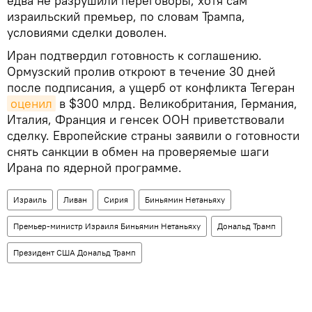
едва не разрушили переговоры, хотя сам
израильский премьер, по словам Трампа,
условиями сделки доволен.
Иран подтвердил готовность к соглашению.
Ормузский пролив откроют в течение 30 дней
после подписания, а ущерб от конфликта Тегеран
оценил
в $300 млрд. Великобритания, Германия,
Италия, Франция и генсек ООН приветствовали
сделку. Европейские страны заявили о готовности
снять санкции в обмен на проверяемые шаги
Ирана по ядерной программе.
Израиль
Ливан
Сирия
Биньямин Нетаньяху
Премьер-министр Израиля Биньямин Нетаньяху
Дональд Трамп
Президент США Дональд Трамп