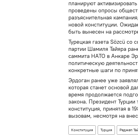
планируют активизировать
проведены опросы общест
разъяснительная кампания
новой конституции. Ожидае
быть вынесен на рассмотре
Турецкая газета Sözcü со 
партии Шамиля Тайяра ран
саммита НАТО в Анкаре Эр
политическую деятельност
конкретные шаги по приня
Эрдоган ранее уже заявлял
которая станет основой д
время продолжается подго
закона. Президент Турции 
конституция, принятая в 1
вызовам, несмотря на вне
Конституция
Турция
Реджеп Та