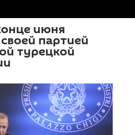
конце июня
 своей партией
ой турецкой
ии