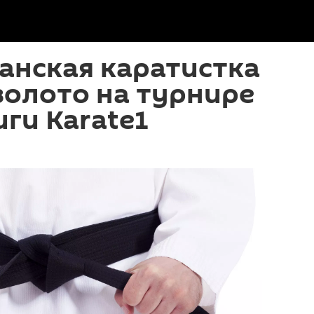
анская каратистка
золото на турнире
ги Karate1