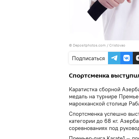
© Depositphotos.com / Cristovao
Подписаться
Спортсменка выступила
Каратистка сборной Азерб
медаль на турнире Премьер
марокканской столице Раб
Спортсменка успешно выст
категории до 68 кг. Азерб
соревнованиях под руково
Премьер‑лига Karate1 — п