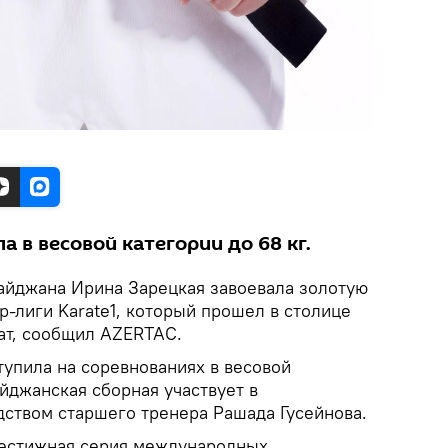
 в весовой категории до 68 кг.
айджана Ирина Зарецкая завоевала золотую
-лиги Karate1, который прошел в столице
ат, сообщил AZERTAC.
упила на соревнованиях в весовой
айджанская сборная участвует в
дством старшего тренера Рашада Гусейнова.
рестижная серия международных