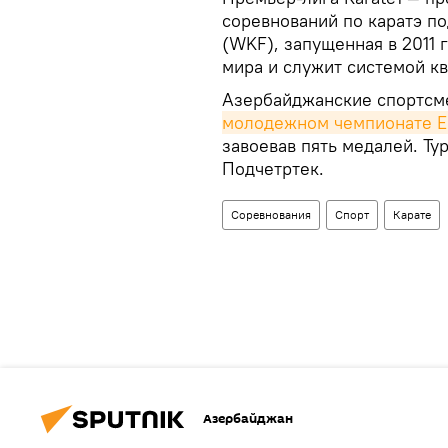
соревнований по каратэ п
(WKF), запущенная в 2011 
мира и служит системой к
Азербайджанские спортсм
молодежном чемпионате 
завоевав пять медалей. Ту
Подчетртек.
Соревнования
Спорт
Карате
Азербайджан