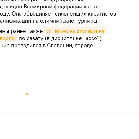
од эгидой Всемирной федерации каратэ
году. Она объединяет сильнейших каратистов
валификации на олимпийские турниры.
ены ранее также
 успешно выступили на 
Европы
по савату (в дисциплине "ассо"),
рнир проводился в Словении, городе