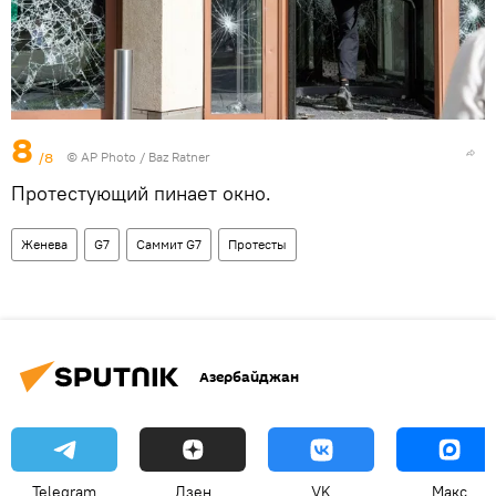
8
/8
© AP Photo / Baz Ratner
Протестующий пинает окно.
Женева
G7
Саммит G7
Протесты
Азербайджан
Telegram
Дзен
VK
Макс