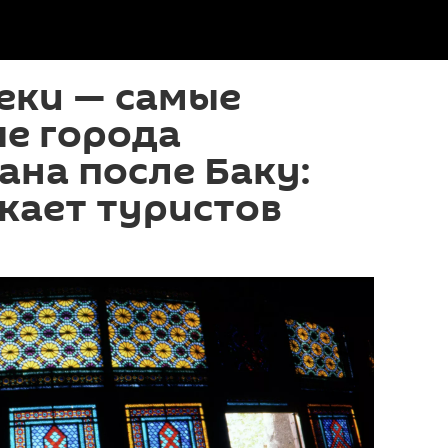
еки — самые
е города
на после Баку:
кает туристов