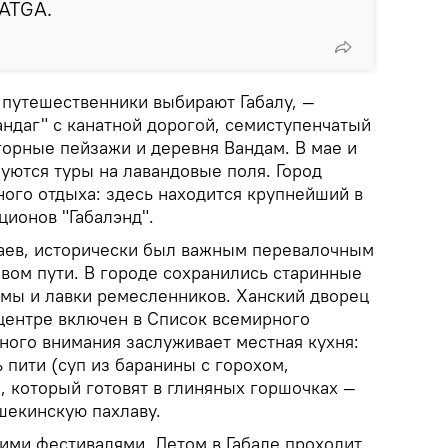
 ATGA.
 путешественники выбирают Габалу, —
ндаг" с канатной дорогой, семиступенчатый
горные пейзажи и деревня Вандам. В мае и
уются туры на лавандовые поля. Город
ного отдыха: здесь находится крупнейший в
ционов "Габалэнд".
аев, исторически был важным перевалочным
вом пути. В городе сохранились старинные
амы и лавки ремесленников. Ханский дворец
 центре включен в Список всемирного
ого внимания заслуживает местная кухня:
 пити (суп из баранины с горохом,
, который готовят в глиняных горшочках —
шекинскую пахлаву.
оими фестивалями. Летом в Габале проходит