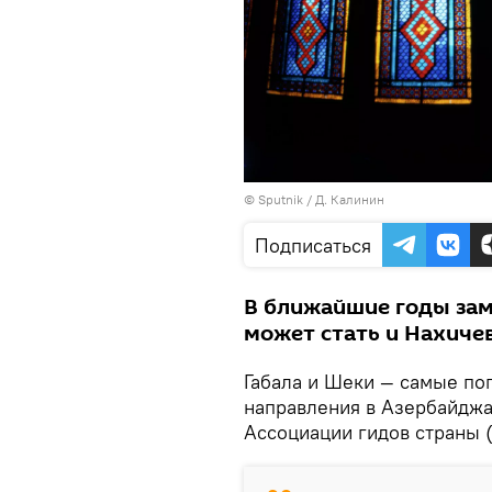
© Sputnik / Д. Калинин
Подписаться
В ближайшие годы за
может стать и Нахичев
Габала и Шеки — самые по
направления в Азербайджа
Ассоциации гидов страны 