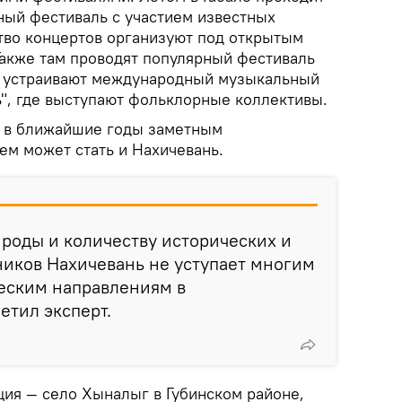
ый фестиваль с участием известных
во концертов организуют под открытым
Также там проводят популярный фестиваль
о устраивают международный музыкальный
", где выступают фольклорные коллективы.
то в ближайшие годы заметным
ем может стать и Нахичевань.
ироды и количеству исторических и
ников Нахичевань не уступает многим
еским направлениям в
етил эксперт.
ция — село Хыналыг в Губинском районе,