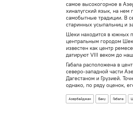
самое высокогорное в Азе
хиналугский язык, на нем 
самобытные традиции. В с
старинных усыпальниц и з
Шеки находится в южных п
центральным городом Шеки
известен как центр ремесе
датируют VIII веком до на
Габала расположена в цент
северо‑западной части Азе
Дагестаном и Грузией. Точ
однако, по ряду оценок, ег
Азербайджан
Баку
Габала
Ш