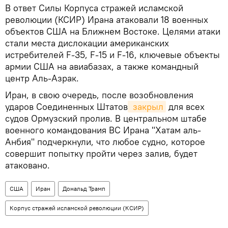
В ответ Силы Корпуса стражей исламской
революции (КСИР) Ирана атаковали 18 военных
объектов США на Ближнем Востоке. Целями атаки
стали места дислокации американских
истребителей F-35, F-15 и F-16, ключевые объекты
армии США на авиабазах, а также командный
центр Аль-Азрак.
Иран, в свою очередь, после возобновления
ударов Соединенных Штатов
 закрыл
для всех
судов Ормузский пролив. В центральном штабе
военного командования ВС Ирана "Хатам аль-
Анбия" подчеркнули, что любое судно, которое
совершит попытку пройти через залив, будет
атаковано.
США
Иран
Дональд Трамп
Корпус стражей исламской революции (КСИР)