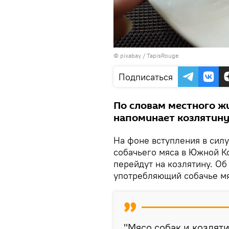
© pixabay /
TapisRouge
Подписаться
По словам местного жи
напоминает козлятину
На фоне вступления в силу
собачьего мяса в Южной К
перейдут на козлятину. Об
употребляющий собачье мя
"Мясо собак и козляти