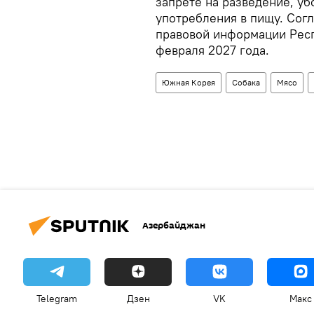
запрете на разведение, уб
употребления в пищу. Сог
правовой информации Респу
февраля 2027 года.
Южная Корея
Собака
Мясо
Азербайджан
Telegram
Дзен
VK
Макс