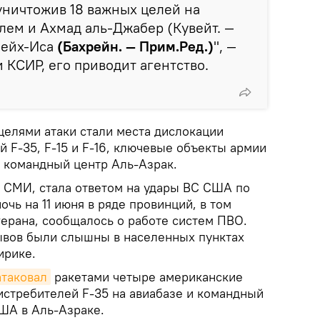
уничтожив 18 важных целей на
лем и Ахмад аль‑Джабер (Кувейт. —
Шейх‑Иса
(Бахрейн. — Прим.Ред.)
", —
 КСИР, его приводит агентство.
 целями атаки стали места дислокации
 F-35, F-15 и F-16, ключевые объекты армии
е командный центр Аль-Азрак.
х СМИ, стала ответом на удары ВС США по
чь на 11 июня в ряде провинций, в том
герана, сообщалось о работе систем ПВО.
рывов были слышны в населенных пунктах
ирике.
атаковал
ракетами четыре американские
истребителей F-35 на авиабазе и командный
ША в Аль-Азраке.