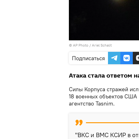
© AP Photo / Ariel Schalit
Подписаться
Атака стала ответом н
Силы Корпуса стражей исл
18 военных объектов США 
агентство Tasnim.
"ВКС и ВМС КСИР в о