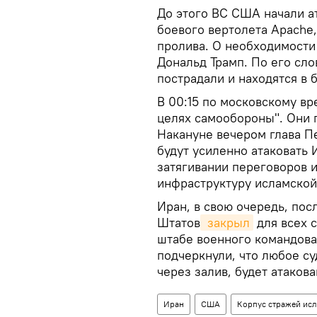
До этого ВС США начали ат
боевого вертолета Apache
пролива. О необходимости
Дональд Трамп. По его сло
пострадали и находятся в 
В 00:15 по московскому в
целях самообороны". Они 
Накануне вечером глава П
будут усиленно атаковать 
затягивании переговоров 
инфраструктуру исламской
Иран, в свою очередь, по
Штатов
 закрыл
для всех 
штабе военного командова
подчеркнули, что любое с
через залив, будет атакова
Иран
США
Корпус стражей ис