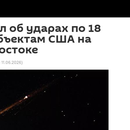
л об ударах по 18
бъектам США на
остоке
6 11.06.2026
)