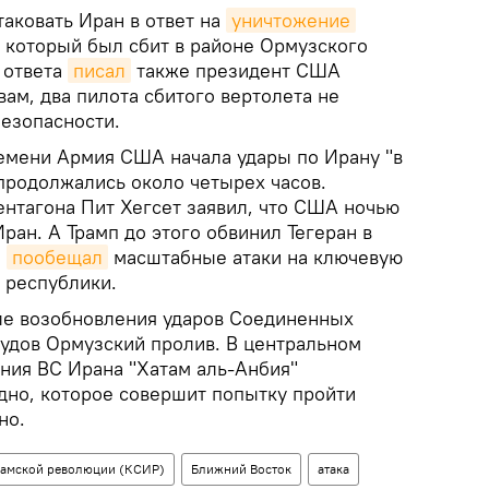
аковать Иран в ответ на
уничтожение
, который был сбит в районе Ормузского
 ответа
писал
также президент США
вам, два пилота сбитого вертолета не
безопасности.
ремени Армия США начала удары по Ирану "в
продолжались около четырех часов.
ентагона Пит Хегсет заявил, что США ночью
Иран. А Трамп до этого обвинил Тегеран в
и
пообещал
масштабные атаки на ключевую
 республики.
сле возобновления ударов Соединенных
судов Ормузский пролив. В центральном
ния ВС Ирана "Хатам аль-Анбия"
удно, которое совершит попытку пройти
но.
ламской революции (КСИР)
Ближний Восток
атака