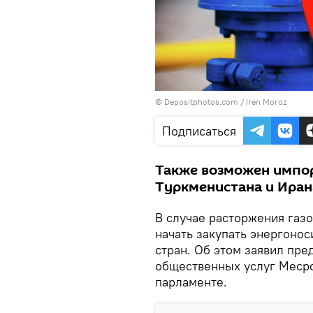
© Depositphotos.com /
Iren Moroz
Подписаться
Также возможен импор
Туркменистана и Иран
В случае расторжения газ
начать закупать энергонос
стран. Об этом заявил пр
общественных услуг Месро
парламенте.