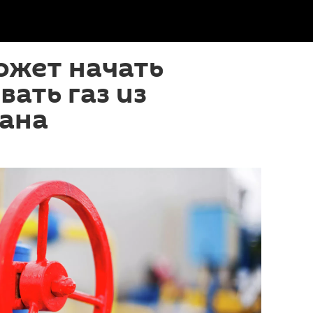
ожет начать
ать газ из
ана