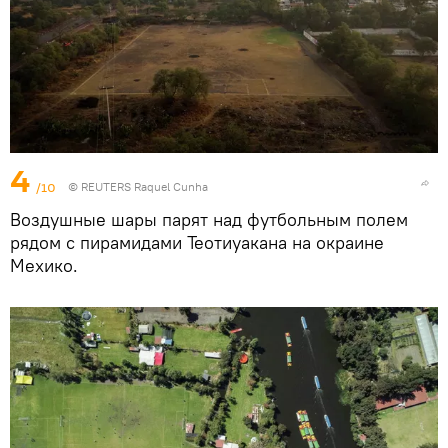
4
/10
© REUTERS Raquel Cunha
Воздушные шары парят над футбольным полем
рядом с пирамидами Теотиуакана на окраине
Мехико.