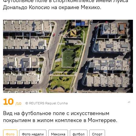
Футбольное поле в спорткомплексе имени Луиса
Дональдо Колосио на окраине Мехико.
10
/10
© REUTERS Raquel Cunha
Вид на футбольное поле с искусственным
покрытием в жилом комплексе в Монтеррее.
Фото
Фото недели
Мексика
футбол
Спорт