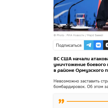
© Photo : РИА Новости / Majid Saeedi
Подписаться
ВС США начали атакова
уничтожение боевого 
в районе Ормузского п
Невозможно заставить стр
бомбардировок. Об этом з