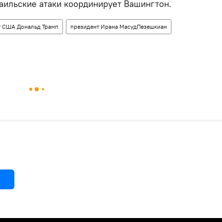
раильские атаки координирует Вашингтон.
т США Дональд Трамп
президент Ирана МасудПезешкиан