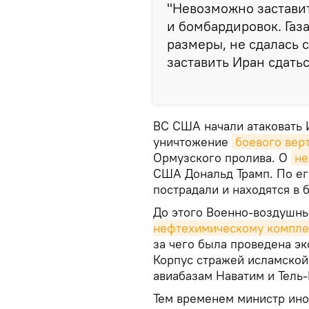
"Невозможно заставит
и бомбардировок. Газ
размеры, не сдалась с
заставить Иран сдатьс
ВС США начали атаковать И
уничтожение
боевого вер
Ормузского пролива. О
не
США Дональд Трамп. По его
пострадали и находятся в 
До этого Военно-воздушн
нефтехимическому компле
за чего была проведена эк
Корпус стражей исламской
авиабазам Наватим и Тель
Тем временем министр ино