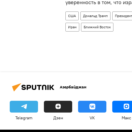
уверенность в том, что из
США
Дональд Трамп
Президен
Иран
Ближний Восток
Азербайджан
Telegram
Дзен
VK
Макс