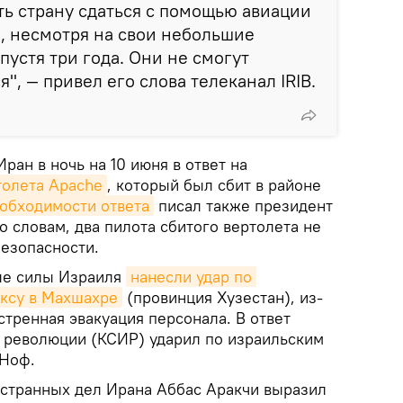
ь страну сдаться с помощью авиации
а, несмотря на свои небольшие
пустя три года. Они не смогут
я", — привел его слова телеканал IRIB.
ран в ночь на 10 июня в ответ на
толета Apache
, который был сбит в районе
обходимости ответа
писал также президент
 словам, два пилота сбитого вертолета не
безопасности.
ые силы Израиля
нанесли удар по 
ксу в Махшахре
(провинция Хузестан), из-
стренная эвакуация персонала. В ответ
 революции (КСИР) ударил по израильским
-Ноф.
странных дел Ирана Аббас Аракчи выразил