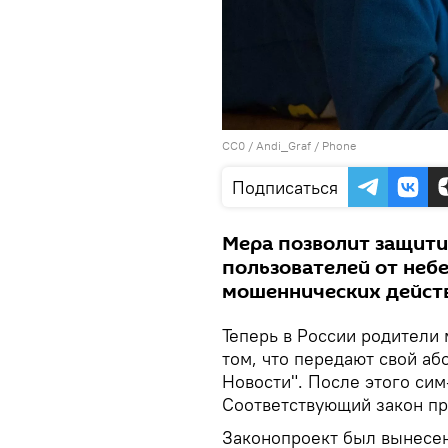
CC0
/
Andi_Graf
/
Phone
Подписаться
Мера позволит защит
пользователей от небе
мошеннических дейст
Теперь в России родители
том, что передают свой а
Новости". После этого сим-
Соответствующий закон пр
Законопроект был вынесен