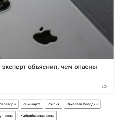
: эксперт объяснил, чем опасны
операторы
сим-карта
Россия
Вячеслав Володин
упность
Кибербезопасность