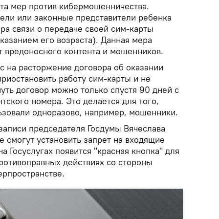
ета мер против кибермошенничества.
тели или законные представители ребенка
ра связи о передаче своей сим-карты
казанием его возраста). Данная мера
т вредоносного контента и мошенников.
с на расторжение договора об оказании
 приостановить работу сим-карты и не
нуть договор можно только спустя 90 дней с
ского номера. Это делается для того,
ьзовали одноразово, например, мошенники.
записи председателя Госдумы Вячеслава
е смогут установить запрет на входящие
а Госуслугах появится "красная кнопка" для
ротивоправных действиях со стороны
ерпространстве.