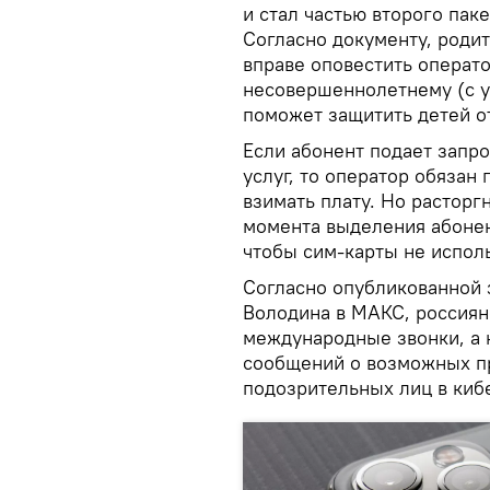
и стал частью второго пак
Согласно документу, роди
вправе оповестить операто
несовершеннолетнему (с у
поможет защитить детей о
Если абонент подает запро
услуг, то оператор обязан
взимать плату. Но расторг
момента выделения абонент
чтобы сим-карты не испол
Согласно опубликованной 
Володина в МАКС, россиян
международные звонки, а н
сообщений о возможных п
подозрительных лиц в киб