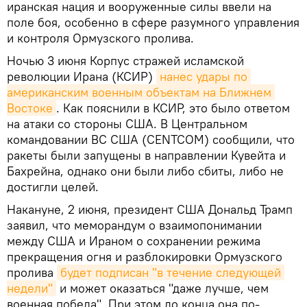
иранская нация и вооруженные силы ввели на
поле боя, особенно в сфере разумного управления
и контроля Ормузского пролива.
Ночью 3 июня Корпус стражей исламской
революции Ирана (КСИР)
нанес удары по 
американским военным объектам на Ближнем 
Востоке
. Как пояснили в КСИР, это было ответом
на атаки со стороны США. В Центральном
командовании ВС США (CENTCOM) сообщили, что
ракеты были запущены в направлении Кувейта и
Бахрейна, однако они были либо сбиты, либо не
достигли целей.
Накануне, 2 июня, президент США Дональд Трамп
заявил, что меморандум о взаимопонимании
между США и Ираном о сохранении режима
прекращения огня и разблокировки Ормузского
пролива
будет подписан "в течение следующей 
недели"
и может оказаться "даже лучше, чем
военная победа". При этом до конца она по-