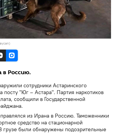
aycan)
а в Россию.
наружили сотрудники Астаринского
 посту "Юг – Астара". Партия наркотиков
алата, сообщили в Государственной
байджана.
аправлялся из Ирана в Россию. Таможенники
ортное средство на стационарной
 В грузе были обнаружены подозрительные