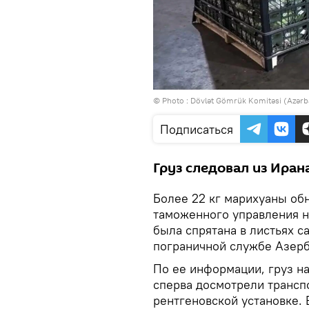
© Photo :
Dövlət Gömrük Komitəsi (Azərb
Подписаться
Груз следовал из Иран
Более 22 кг марихуаны об
таможенного управления на
была спрятана в листьях с
пограничной службе Азер
По ее информации, груз н
сперва досмотрели трансп
рентгеновской установке.