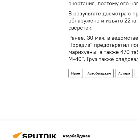
очертания, поэтому его на
В результате досмотра с 
обнаружено и изъято 22 кг
сверсток.
Ранее, 30 мая, в ведомств
"Горадиз" предотвратил по
марихуаны, а также 470 т
М-40". Груз также следова
Иран
Азербайджан
Астара
Азербайджан