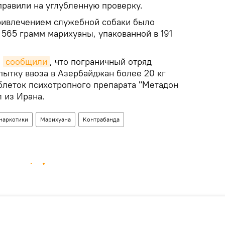
правили на углубленную проверку.
привлечением служебной собаки было
 565 грамм марихуаны, упакованной в 191
е
сообщили
, что пограничный отряд
пытку ввоза в Азербайджан более 20 кг
аблеток психотропного препарата "Метадон
л из Ирана.
наркотики
Марихуана
Контрабанда