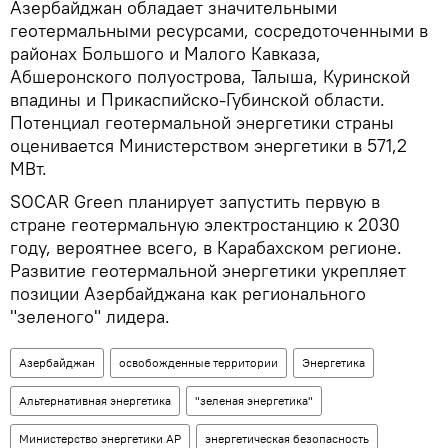
Азербайджан обладает значительными
геотермальными ресурсами, сосредоточенными в
районах Большого и Малого Кавказа,
Абшеронского полуострова, Талыша, Куринской
впадины и Прикаспийско-Губинской области.
Потенциал геотермальной энергетики страны
оценивается Министерством энергетики в 571,2
МВт.
SOCAR Green планирует запустить первую в
стране геотермальную электростанцию к 2030
году, вероятнее всего, в Карабахском регионе.
Развитие геотермальной энергетики укрепляет
позиции Азербайджана как регионального
"зеленого" лидера.
Азербайджан
освобожденные территории
Энергетика
Альтернативная энергетика
"зеленая энергетика"
Министерство энергетики АР
энергетическая безопасность