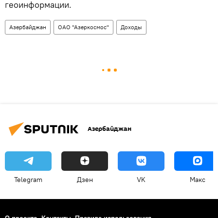
геоинформации.
Азербайджан
ОАО "Азеркосмос"
Доходы
Азербайджан
Telegram
Дзен
VK
Макс
О проекте
Контакты
Правила использования