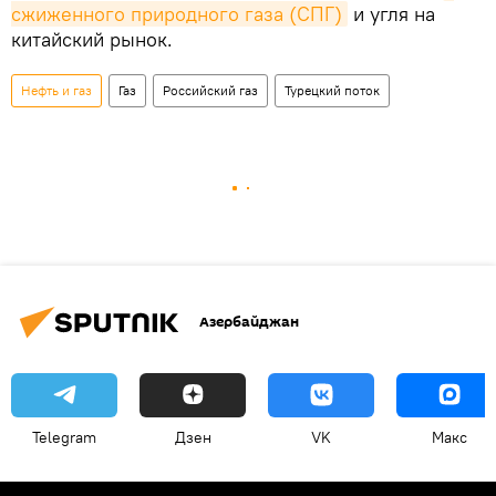
сжиженного природного газа (СПГ)
и угля на
китайский рынок.
Нефть и газ
Газ
Российский газ
Турецкий поток
Азербайджан
Telegram
Дзен
VK
Макс