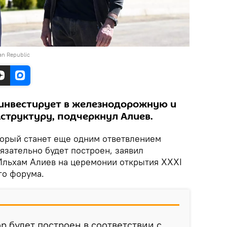
jan Republic
инвестирует в железнодорожную и
труктуру, подчеркнул Алиев.
торый станет еще одним ответвлением
язательно будет построен, заявил
Ильхам Алиев на церемонии открытия XXXI
го форума.
р будет построен в соответствии с