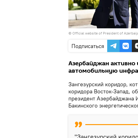
©
Official website of President of Azerbai
Подписаться
Азербайджан активно 
автомобильную инфрас
Зангезурский коридор, ко
коридора Восток-Запад, об
президент Азербайджана 
Бакинского энергетическо
"Зангезурский коридо