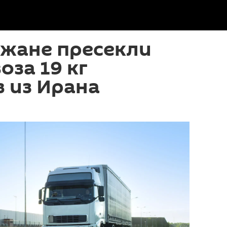
джане пресекли
оза 19 кг
 из Ирана