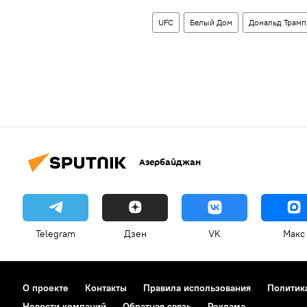
UFC
Белый Дом
Дональд Трамп
Азербайджан
Telegram
Дзен
VK
Макс
О проекте
Контакты
Правила использования
Политик
Новости компаний
Обратная связь
Реклама