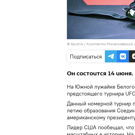
© Sputnik / Константин Михальчевский
Подписаться
Он состоится 14 июня.
На Южной лужайке Белого 
предстоящего турнира UFC
Данный номерной турнир п
летию образования Соедин
американскому президенту
Лидер США пообещал, что 
масштабных в истории. На