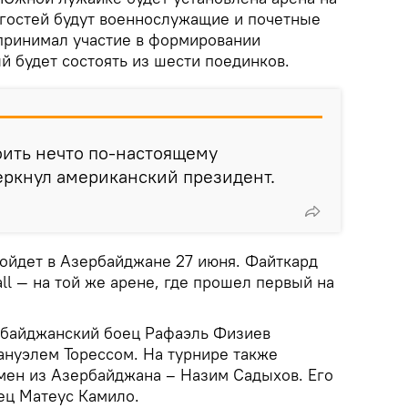
 гостей будут военнослужащие и почетные
 принимал участие в формировании
й будет состоять из шести поединков.
оить нечто по-настоящему
еркнул американский президент.
ойдет в Азербайджане 27 июня. Файткард
all — на той же арене, где прошел первый на
рбайджанский боец Рафаэль Физиев
ануэлем Торессом. На турнире также
мен из Азербайджана – Назим Садыхов. Его
ец Матеус Камило.