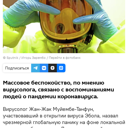
© Sputnik / Игорь Зарембо
/
Перейти в фотобанк
Подписаться
Массовое беспокойство, по мнению
вирусолога, связано с воспоминаниями
людей о пандемии коронавируса.
Вирусолог Жан‑Жак Муйембе‑Танфун,
участвовавший в открытии вируса Эбола, назвал
чрезмерной глобальную панику на фоне локальной