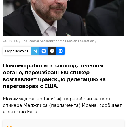
CC BY 4.0
/
The Federal Assembly of the Russian Federation
/
Подписаться
Помимо работы в законодательном
органе, переизбранный спикер
возглавляет иранскую делегацию на
переговорах с США.
Мохаммад Багер Галибаф переизбран на пост
спикера Меджлиса (парламента) Ирана, сообщает
агентство Fars.