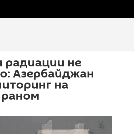
 радиации не
о: Азербайджан
ниторинг на
Ираном