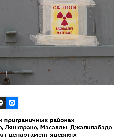
х приграничных районах
е, Лянкяране, Масаллы, Джалилабаде
дит департамент ядерных