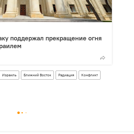
Баку поддержал прекращение огня
раилем
Израиль
Ближний Восток
Радиация
Конфликт