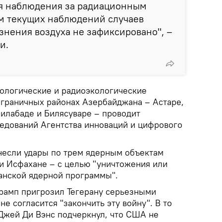
я наблюдения за радиационным
ам текущих наблюдений случаев
знения воздуха не зафиксировано", –
и.
иологические и радиоэкологические
граничных районах Азербайджана – Астаре,
илабаде и Билясуваре – проводит
едований Агентства инноваций и цифрового
несли удары по трем ядерным объектам
 и Исфахане – с целью "уничтожения или
анской ядерной программы".
рамп пригрозил Тегерану серьезными
е согласится "закончить эту войну". В то
Джей Ди Вэнс подчеркнул, что США не