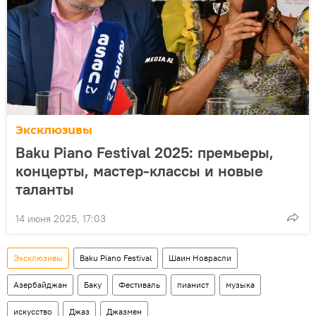
Эксклюзивы
Baku Piano Festival 2025: премьеры,
концерты, мастер-классы и новые
таланты
14 июня 2025, 17:03
Эксклюзивы
Baku Piano Festival
Шаин Новрасли
Азербайджан
Баку
Фестиваль
пианист
музыка
искусство
Джаз
Джазмен