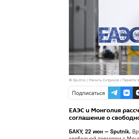
© Sputnik / Рамиль Ситдиков
/
Перейти 
Подписаться
ЕАЭС и Монголия расс
соглашение о свободн
БАКУ, 22 июн — Sputnik.
Вр
свободной торговли с Мон