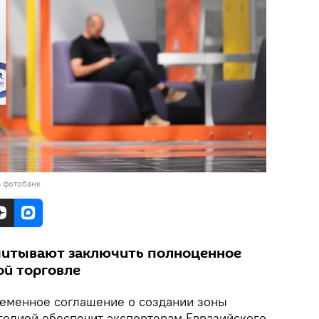
в фотобанк
читывают заключить полноценное
ой торговле
еменное соглашение о создании зоны
голией обеспечит экспортерам Евразийского