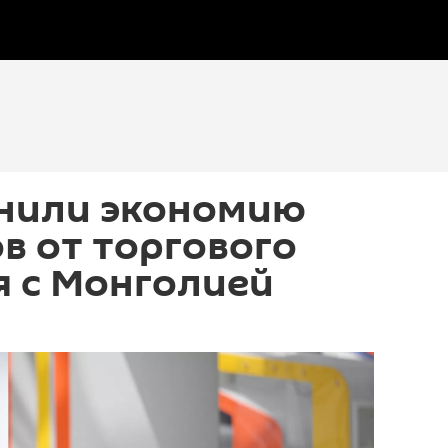
енили экономию
в от торгового
я с Монголией