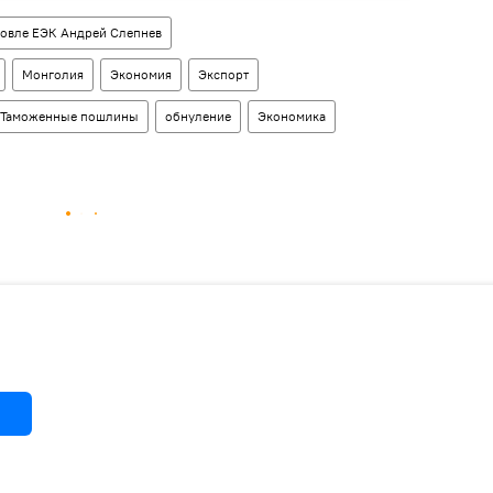
говле ЕЭК Андрей Слепнев
Монголия
Экономия
Экспорт
Таможенные пошлины
обнуление
Экономика