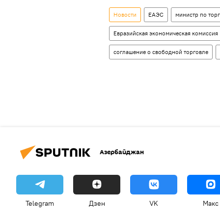
Новости
ЕАЭС
министр по тор
Евразийская экономическая комиссия
соглашение о свободной торговле
Азербайджан
Telegram
Дзен
VK
Макс