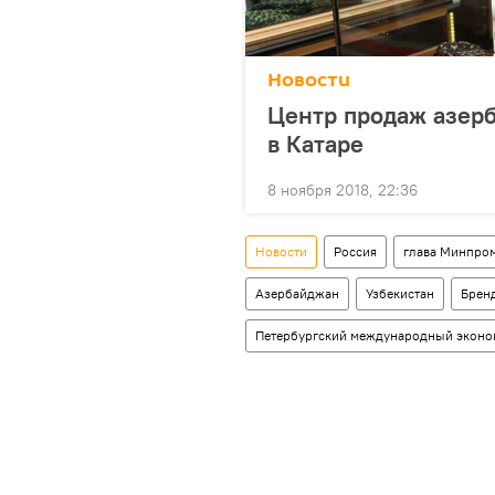
Новости
Центр продаж азер
в Катаре
8 ноября 2018, 22:36
Новости
Россия
глава Минпро
Азербайджан
Узбекистан
Брен
Петербургский международный эконо