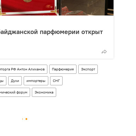
байджанской парфюмерии открыт
мторга РФ Антон Алиханов
Парфюмерия
Экспорт
ды
Духи
импортеры
СНГ
мический форум
Экономика