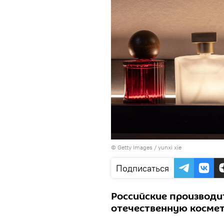
© Getty Images / yunxi xie
Подписаться
Российские производи
отечественную косме