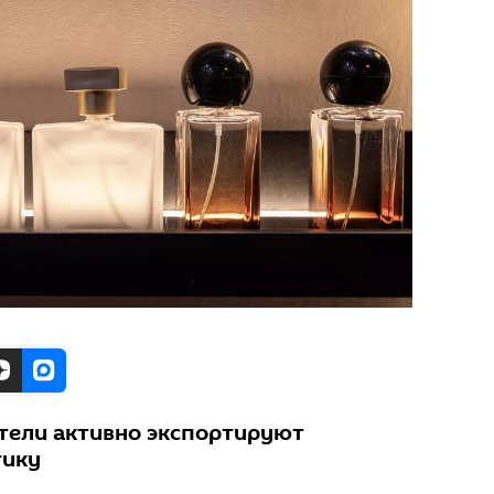
тели активно экспортируют
тику