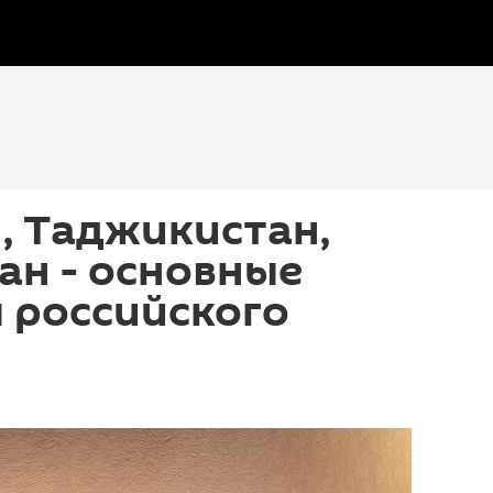
, Таджикистан,
ан - основные
 российского