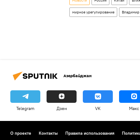
Новости
Россия
Китай
Бли
мирное урегулирование
Владимир
Азербайджан
Telegram
Дзен
VK
Макс
О проекте
Контакты
Правила использования
Политик