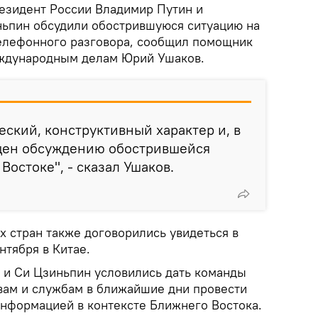
езидент России Владимир Путин и
ьпин обсудили обострившуюся ситуацию на
елефонного разговора, сообщил помощник
еждународным делам Юрий Ушаков.
еский, конструктивный характер и, в
щен обсуждению обострившейся
остоке", - сказал Ушаков.
х стран также договорились увидеться в
ентября в Китае.
н и Си Цзиньпин условились дать команды
ам и службам в ближайшие дни провести
информацией в контексте Ближнего Востока.