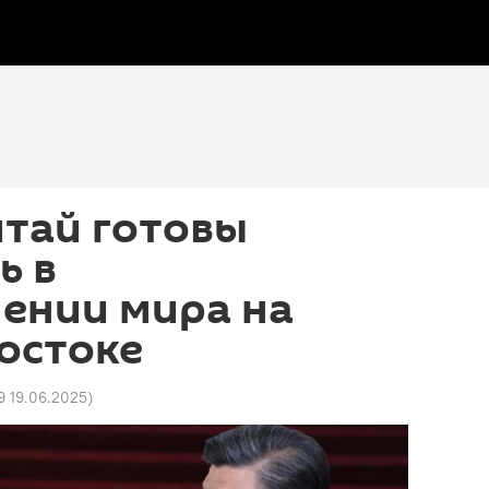
итай готовы
ь в
ении мира на
остоке
9 19.06.2025
)