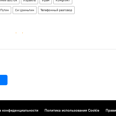
жний Восток
Израиль
Иран
Конфликт
 Путин
Си Цзиньпин
Телефонный разговор
а конфиденциальности
Политика использования Cookie
Прави