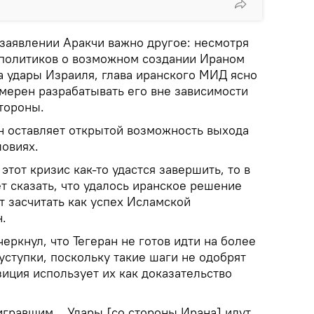
 заявлении Аракчи важно другое: несмотря
 политиков о возможном создании Ираном
а удары Израиля, глава иранского МИД ясно
амерен разрабатывать его вне зависимости
тороны.
 оставляет открытой возможность выхода
ловиях.
этот кризис как-то удастся завершить, то в
т сказать, что удалось иранское решение
т засчитать как успех Исламской
н.
еркнул, что Тегеран не готов идти на более
ступки, поскольку такие шаги не одобрят
зиция использует их как доказательство
игравшим... Удары [со стороны Ирана] идут