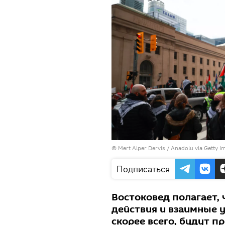
© Mert Alper Dervis / Anadolu via Getty 
Подписаться
Востоковед полагает,
действия и взаимные 
скорее всего, будут п