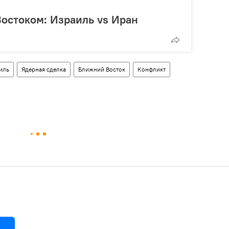
остоком: Израиль vs Иран
иль
Ядерная сделка
Ближний Восток
Конфликт