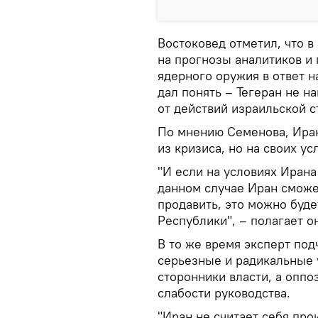
Востоковед отметил, что в
на прогнозы аналитиков и
ядерного оружия в ответ н
дал понять – Тегеран не н
от действий израильской с
По мнению Семенова, Иран
из кризиса, но на своих ус
"И если на условиях Ирана 
данном случае Иран сможе
продавить, это можно буде
Республики", – полагает о
В то же время эксперт подч
серьезные и радикальные у
сторонники власти, а оппо
слабости руководства.
"Иран не считает себя про