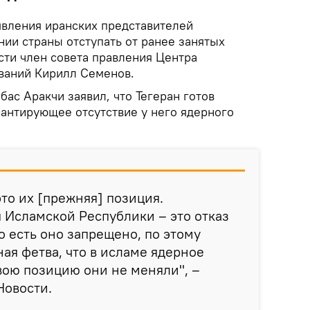
явления иранских представителей
ии страны отступать от ранее занятых
сти член совета правления Центра
ваний Кирилл Семенов.
ас Аракчи заявил, что Тегеран готов
рантирующее отсутствие у него ядерного
это их [прежняя] позиция.
 Исламской Республики – это отказ
о есть оно запрещено, по этому
ная фетва, что в исламе ядерное
вою позицию они не меняли", –
Новости.