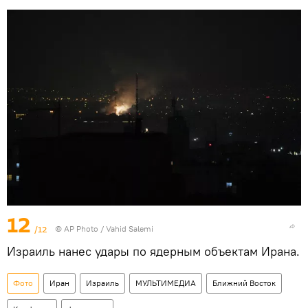
12
/12
© AP Photo / Vahid Salemi
Израиль нанес удары по ядерным объектам Ирана.
Фото
Иран
Израиль
МУЛЬТИМЕДИА
Ближний Восток