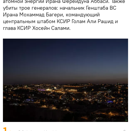
атомной энергии Ирана Ферейдуна Аббаси. Также
убиты трое генералов: начальник Генштаба ВС
Ирана Мохаммад Багери, командующий
центральным штабом КСИР Голам Али Рашид и
глава КСИР Хосейн Салами.
1