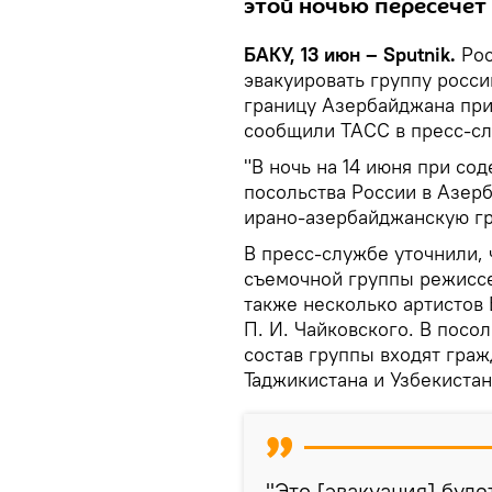
этой ночью пересечет
БАКУ, 13 июн – Sputnik.
Рос
эвакуировать группу росс
границу Азербайджана при
сообщили ТАСС в пресс-сл
"В ночь на 14 июня при со
посольства России в Азер
ирано-азербайджанскую гр
В пресс-службе уточнили,
съемочной группы режиссе
также несколько артистов
П. И. Чайковского. В посо
состав группы входят граж
Таджикистана и Узбекистан
"Это [эвакуация] буд