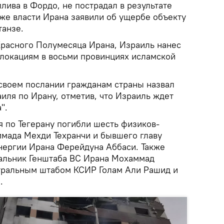
лива в Фордо, не пострадал в результате
зже власти Ирана заявили об ущербе объекту
танзе.
расного Полумесяца Ирана, Израиль нанес
 локациям в восьми провинциях исламской
своем послании гражданам страны назвал
иля по Ирану, отметив, что Израиль ждет
".
я по Тегерану погибли шесть физиков-
мада Мехди Техранчи и бывшего главу
нергии Ирана Ферейдуна Аббаси. Также
чальник Генштаба ВС Ирана Мохаммад
тральным штабом КСИР Голам Али Рашид и
.