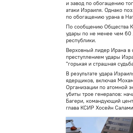
и завод по обогащению топ
атаки Израиля. Однако по
по обогащению урана в На
По сообщению Общества К
удары по не менее чем 60
республики.
Верховный лидер Ирана в 
преступлением удары Изра
"горькая и страшная судьба
В результате удара Израил
ядерщиков, включая Мохам
Организации по атомной э
убиты трое генералов: на
Багери, командующий цен
глава КСИР Хосейн Салами