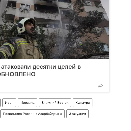
атаковали десятки целей в
– ОБНОВЛЕНО
Иран
Израиль
Ближний Восток
Культура
Посольство России в Азербайджане
Эвакуация