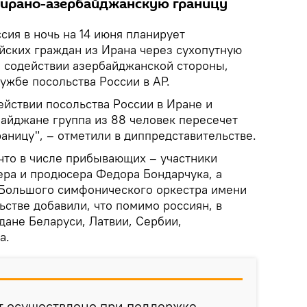
 ирано-азербайджанскую границу
сия в ночь на 14 июня планирует
ийских граждан из Ирана через сухопутную
 содействии азербайджанской стороны,
ужбе посольства России в АР.
действии посольства России в Иране и
байджане группа из 88 человек пересечет
аницу", – отметили в диппредставительстве.
 что в числе прибывающих – участники
ра и продюсера Федора Бондарчука, а
 Большого симфонического оркестра имени
льстве добавили, что помимо россиян, в
дане Беларуси, Латвии, Сербии,
а.
ет осуществлено при поддержке