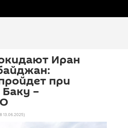
покидают Иран
байджан:
пройдет при
 Баку –
НО
58 13.06.2025
)