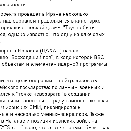
зопасности.
проекта проведет в Иране несколько
та над сериалом продолжится в кинопарке
в приключенческой драмы "Трудно быть
ся, однако известно, что одну из ключевых
.
обороны Израиля (ЦАХАЛ) начала
ю "Восходящий лев", в ходе которой ВВС
 объектам и элементам ядерной программы
и, что цель операции — нейтрализовать
ейского государства: по данным военных и
ился к "точке невозврата" в создании
ры были нанесены по ряду районов, включая
иям иранских СМИ, ликвидированы
ые и несколько ученых-ядерщиков. Также
в Натанзе и позиции иранских войск на
АТЭ сообщало, что этот ядерный объект, как