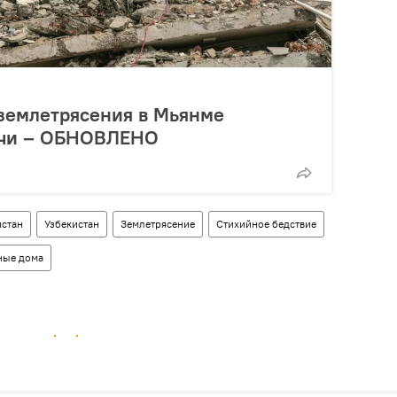
 землетрясения в Мьянме
ячи – ОБНОВЛЕНО
истан
Узбекистан
Землетрясение
Стихийное бедствие
ные дома