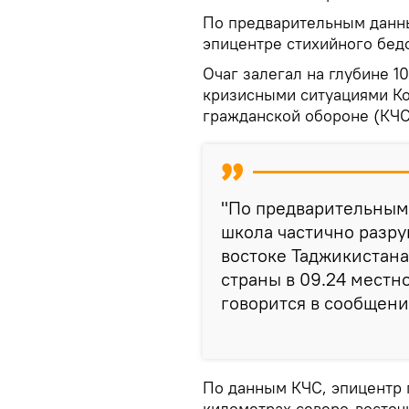
По предварительным данны
эпицентре стихийного бедс
Очаг залегал на глубине 1
кризисными ситуациями Ко
гражданской обороне (КЧС
"По предварительным
школа частично разр
востоке Таджикистан
страны в 09.24 местн
говорится в сообщени
По данным КЧС, эпицентр 
километрах северо-восточ