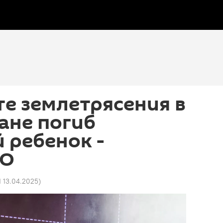
те землетрясения в
ане погиб
 ребенок -
НО
1 13.04.2025
)