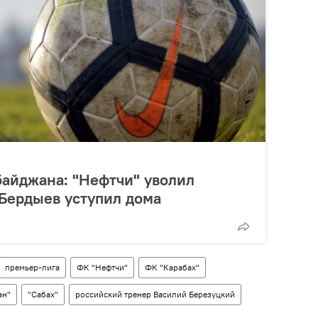
айджана: "Нефтчи" уволил
 Бердыев уступил дома
премьер-лига
ФК "Нефтчи"
ФК "Карабах"
ан"
"Сабах"
российский тренер Василий Березуцкий