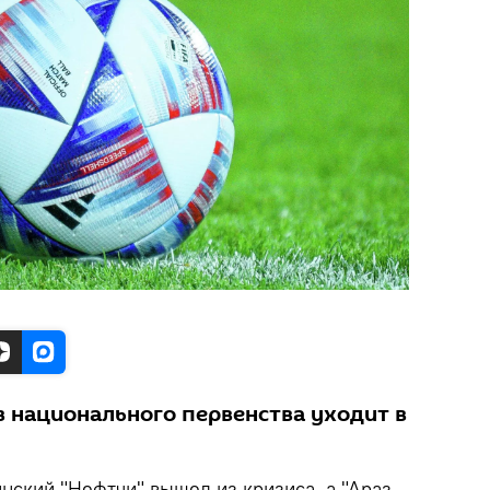
в национального первенства уходит в
нский "Нефтчи" вышел из кризиса, а "Араз