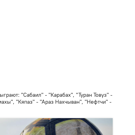
грают: "Сабаил" - "Карабах", "Туран Товуз" -
ахы", "Кяпаз" - "Араз Нахчыван", "Нефтчи" -