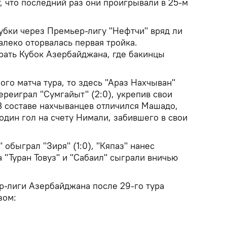
т, что последний раз они проигрывали в 25-м
убки через Премьер-лигу "Нефтчи" вряд ли
алеко оторвалась первая тройка.
рать Кубок Азербайджана, где бакинцы
ого матча тура, то здесь "Араз Нахчыван"
реиграл "Сумгайыт" (2:0), укрепив свои
В составе нахчыванцев отличился Машадо,
один гол на счету Нимали, забившего в свои
 обыграл "Зиря" (1:0), "Кяпаз" нанес
а "Туран Товуз" и "Сабаил" сыграли вничью
р-лиги Азербайджана после 29-го тура
зом: