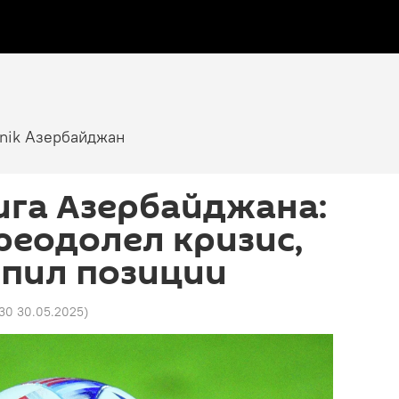
tnik Азербайджан
ига Азербайджана:
реодолел кризис,
епил позиции
:30 30.05.2025
)