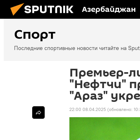
Азербайджан
Спорт
Последние спортивные новости читайте на Spu
Премьер-л
"Нефтчи" п
"Араз" укр
22:00 08.04.2025
(обновлено:
10