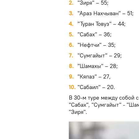
2.
"Зиря" – 55;
3.
"Араз Нахчыван" – 51;
4.
"Туран Товуз" – 44;
5.
"Сабах" – 36;
6.
"Нефтчи" – 35;
7.
"Сумгайыт" – 29;
8.
"Шамахы" – 28;
9.
"Кяпаз" – 27,
10.
"Сабаил" – 20.
В 30-м туре между собой сы
"Сабах", "Сумгайыт" - "Шам
"Зиря".