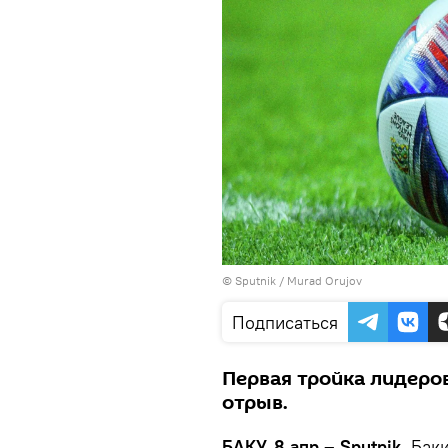
© Sputnik / Murad Orujov
Подписаться
Первая тройка лидеро
отрыв.
БАКУ, 8 апр – Sputnik.
Баки