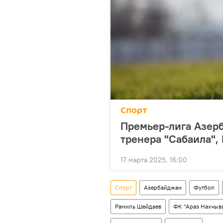
Спорт
Премьер-лига Азерб
тренера "Сабаила",
17 марта 2025, 16:00
Спорт
Азербайджан
Футбол
Рамиль Шейдаев
ФК "Араз Нахчыв