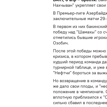
Нахчыван" укрепляет свои 
В Премьер-лиге Азербайдж
заключительные матчи 29-г
В первом из них бакински
победу над "Шамахы" со сч
отметились бывшие игроки
Озобич.
После этой победы можно 
кризиса, в котором пребы
худший период команда да
турнирной таблице, и уже 
"Нефтчи" бороться за выжи
Но возвращение в команду 
же дало свои плоды, и "н
положение в чемпионате. 
вплотную приблизился к "
сильно сбавил в последнее