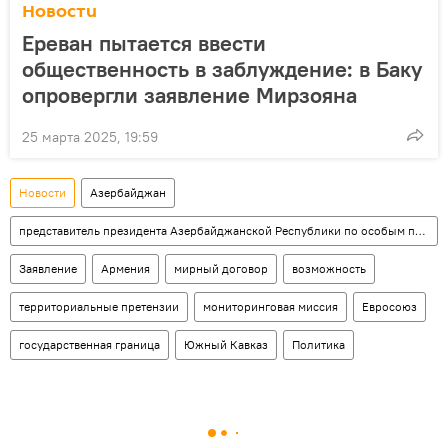
Новости
Ереван пытается ввести
общественность в заблуждение: в Баку
опровергли заявление Мирзояна
25 марта 2025, 19:59
Новости
Азербайджан
представитель президента Азербайджанской Республики по особым поручениям Эльчин Амирбеков
Заявление
Армения
мирный договор
возможность
территориальные претензии
мониторинговая миссия
Евросоюз
государственная граница
Южный Кавказ
Политика