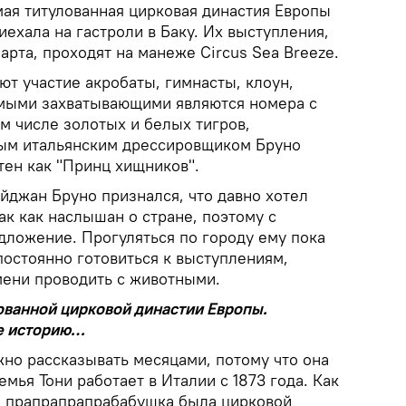
ая титулованная цирковая династия Европы
иехала на гастроли в Баку. Их выступления,
арта, проходят на манеже Circus Sea Breeze.
т участие акробаты, гимнасты, клоун,
амыми захватывающими являются номера с
ом числе золотых и белых тигров,
ым итальянским дрессировщиком Бруно
тен как "Принц хищников".
йджан Бруно признался, что давно хотел
ак как наслышан о стране, поэтому с
дложение. Прогуляться по городу ему пока
 постоянно готовиться к выступлениям,
мени проводить с животными.
лованной цирковой династии Европы.
ее историю…
но рассказывать месяцами, потому что она
емья Тони работает в Италии с 1873 года. Как
я прапрапрапрабабушка была цирковой