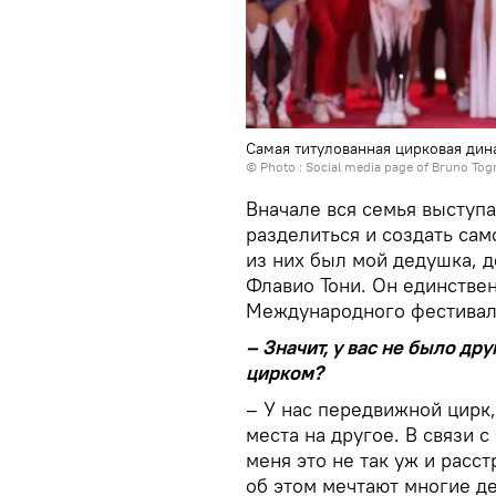
Самая титулованная цирковая дин
© Photo : Social media page of Bruno Tog
Вначале вся семья выступа
разделиться и создать са
из них был мой дедушка, 
Флавио Тони. Он единстве
Международного фестивал
– Значит, у вас не было др
цирком?
– У нас передвижной цирк
места на другое. В связи 
меня это не так уж и расс
об этом мечтают многие де