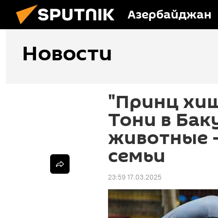
Азербайджан
Новости
"Принц хи
Тони в Бак
животные –
семьи
23:59 17.03.2025