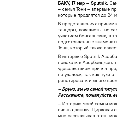
БАКУ, 17 мар — Sputnik.
Сам
– семья Тони – впервые пр
которые продлятся до 24 м
В представлениях принимаю
танцоры, вокалисты, но с
участием бенгальских, в т
подготовленные знаменит
Тони, который также извес
В интервью Sputnik Азерба
приехать в Азербайджан, т
удовольствием принял пре
не удалось, так как нужно
репетировать и много вре
– Бруно, вы из самой титу
Расскажите, пожалуйста, 
– Историю моей семьи мож
очень длинная. Цирковая с
мне рассказывал отец, мо