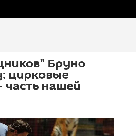
щников" Бруно
у: цирковые
 часть нашей