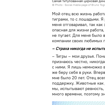
Самая титулованная цирковая дин
© Photo : Social media page of Bruno Tog
Мой отец всю жизнь работа
тиграми, то с лошадьми. Я
меня отговаривал, так как
опасная для жизни работа, 
не пугает. Для меня было 
компании своих любимых 
– Страха никогда не испыт
– Тигры – мои друзья. Пон
признаюсь честно, никогда
с ними. Я лишь немножко в
же беру себя в руки. Впер
мне было 20 лет. Отец все
поддержку. Животные как д
мы, испытывают ревность, 
много времени, поэтому з