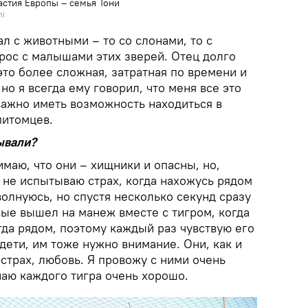
астия Европы – семья Тони
ni
л с животными – то со слонами, то с
 рос с малышами этих зверей. Отец долго
 это более сложная, затратная по времени и
но я всегда ему говорил, что меня все это
важно иметь возможность находиться в
питомцев.
ывали?
имаю, что они – хищники и опасны, но,
 не испытываю страх, когда нахожусь рядом
олнуюсь, но спустя несколько секунд сразу
вые вышел на манеж вместе с тигром, когда
гда рядом, поэтому каждый раз чувствую его
ети, им тоже нужно внимание. Они, как и
страх, любовь. Я провожу с ними очень
наю каждого тигра очень хорошо.