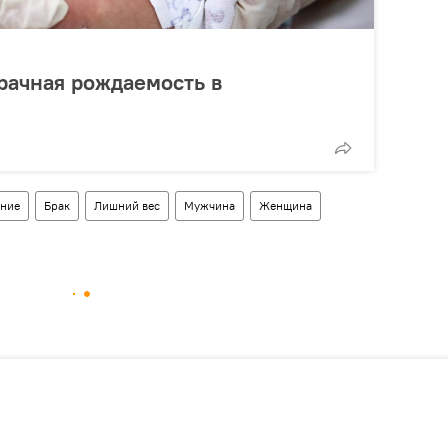
рачная рождаемость в
ние
Брак
Лишний вес
Мужчина
Женщина