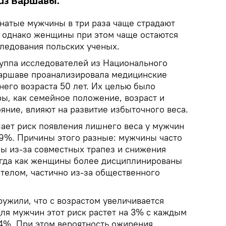
из Варшавы.
натые мужчины в три раза чаще страдают
 однако женщины при этом чаще остаются
следования польских ученых.
руппа исследователей из Национального
Варшаве проанализировала медицинские
него возраста 50 лет. Их целью было
ры, как семейное положение, возраст и
яние, влияют на развитие избыточного веса.
шает риск появления лишнего веса у мужчин
39%. Причины этого разные: мужчины часто
бы из-за совместных трапез и снижения
огда как женщины более дисциплинированы
 телом, частично из-за общественного
ужили, что с возрастом увеличивается
для мужчин этот риск растет на 3% с каждым
 4%. При этом вероятность ожирения