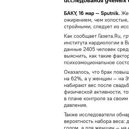
исследования ученых 
БАКУ, 16 мар — Sputnik.
Же
ожирением, чем холостые,
стройными, следует из ис
Как сообщает Газета.Ru, г
института кардиологии в 
данные 2405 человек сред
выяснить, как такие факто
психоэмоциональное состо
Оказалось, что брак повы
на 62%, а у женщин — на 
набирают вес после свадь
физической активности, т
в плане контроля за своим
давления.
Также исследователи обнар
вероятность набора веса: 
годом, а для женщин — на