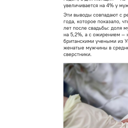
увеличивается на 4% у му
Эти выводы совпадают с р
года, которое показало, ч
лет после свадьбы: доля 
на 5,2%, а с ожирением —
британскими учеными из Ун
женатые мужчины в среднем
сверстники.