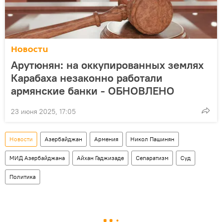
Новости
Арутюнян: на оккупированных землях
Карабаха незаконно работали
армянские банки - ОБНОВЛЕНО
23 июня 2025, 17:05
Новости
Азербайджан
Армения
Никол Пашинян
МИД Азербайджана
Айхан Гаджизаде
Сепаратизм
Суд
Политика