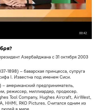
абря?
президент Азербайджана с 31 октября 2003
837-1898) – баварская принцесса, супруга
ифа I. Известна под именем Сиси.
6) – американский предприниматель,
ии, режиссер, миллиардер, продюсер.
es Tool Company, Hughes Aircraft, AirWest,
A, HHMI, RKO Pictures. Считался одним из
 людей в мире.