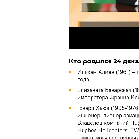
Кто родился 24 дек
Ильхам Алиев (1961) – 
года.
Елизавета Баварская (1
императора Франца Иос
Говард Хьюз (1905-197
инженер, пионер авиац
Владелец компаний Hugh
Hughes Helicopters, TW
самых могущественных