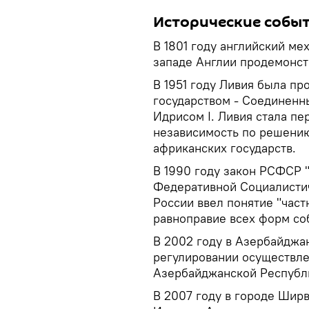
Исторические событ
В 1801 году английский ме
западе Англии продемонст
В 1951 году Ливия была п
государством - Соединенн
Идрисом I. Ливия стала п
независимость по решени
африканских государств.
В 1990 году закон РСФСР 
Федеративной Социалистич
России ввел понятие "част
равноправие всех форм со
В 2002 году в Азербайджа
регулировании осуществле
Азербайджанской Республ
В 2007 году в городе Шир