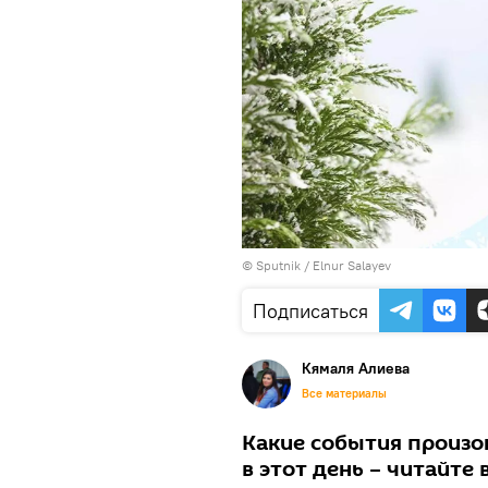
© Sputnik / Elnur Salayev
Подписаться
Кямаля Алиева
Все материалы
Какие события произош
в этот день – читайте 