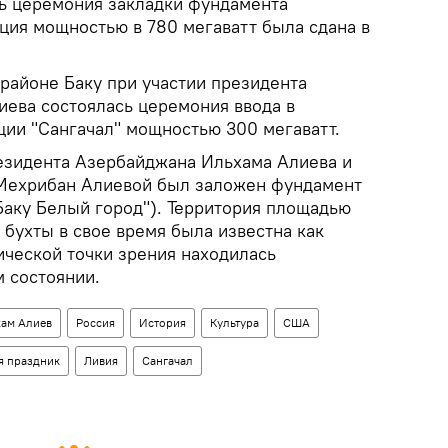
ь церемония закладки фундамента
ция мощностью в 780 мегаватт была сдана в
 районе Баку при участии президента
ева состоялась церемония ввода в
ции "Сангачал" мощностью 300 мегаватт.
резидента Азербайджана Ильхама Алиева и
 Мехрибан Алиевой был заложен фундамент
"Баку Белый город"). Территория площадью
й бухты в свое время была известна как
ической точки зрения находилась
 состоянии.
ам Алиев
Россия
История
Культура
США
я праздник
Ливия
Сангачал