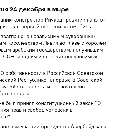
ия 24 декабря в мире
ханик-конструктор Ричард Тревитик на юго-
рировал первый паровой автомобиль.
ровозглашена независимым суверенным
ым Королевством Ливия во главе с королем
ервым арабским государством, получившим
ю ООН, и одним из первых независимых
"О собственности в Российской Советской
еской Республике" впервые в Советской
ная собственность" и провозгласил
бственности.
не был принят конституционный закон "О
ния прав и свобод человека в
ике".
ване при участии президента Азербайджана