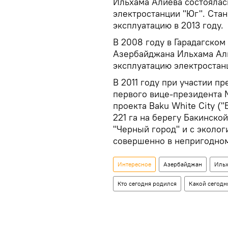
Ильхама Алиева состоялас
электростанции "Юг". Стан
эксплуатацию в 2013 году.
В 2008 году в Гарадагском
Азербайджана Ильхама Али
эксплуатацию электростан
В 2011 году при участии п
первого вице-президента
проекта Baku White City (
221 га на берегу Бакинско
"Черный город" и с эколог
совершенно в непригодном
Интересное
Азербайджан
Ильх
Кто сегодня родился
Какой сегодн