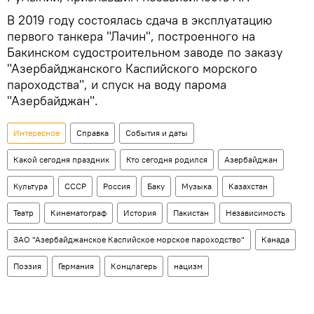
В 2019 году состоялась сдача в эксплуатацию
первого танкера "Лачин", построенного на
Бакинском судостроительном заводе по заказу
"Азербайджанского Каспийского морского
пароходства", и спуск на воду парома
"Азербайджан".
Интересное
Справка
События и даты
Какой сегодня праздник
Кто сегодня родился
Азербайджан
Культура
СССР
Россия
Баку
Музыка
Казахстан
Театр
Кинематограф
История
Пакистан
Независимость
ЗАО "Азербайджанское Каспийское морское пароходство"
Канада
Поэзия
Германия
Концлагерь
нацизм