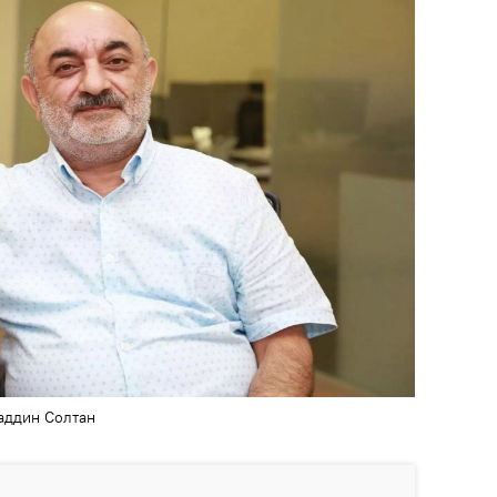
аддин Солтан