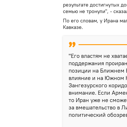
результате достигнутых д
семью не тронули", - сказа
По его словам, у Ирана м
Кавказе.
"Его властям не хват
поддержания проиранс
позиции на Ближнем В
влияние и на Южном 
Зангезурского коридо
внимание. Если Армен
то Иран уже не сможе
за вмешательство в Ли
политический обозрев