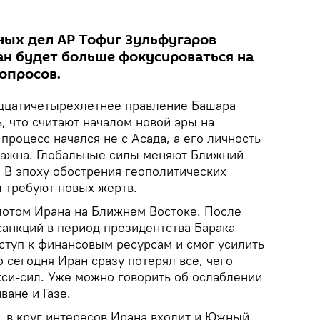
ных дел АР Тофиг Зульфугаров
ан будет больше фокусироваться на
опросов.
дцатичетырехлетнее правление Башара
, что считают началом новой эры на
процесс начался не с Асада, а его личность
 важна. Глобальные силы меняют Ближний
. В эпоху обострения геополитических
 требуют новых жертв.
отом Ирана на Ближнем Востоке. После
санкций в период президентства Барака
ступ к финансовым ресурсам и смог усилить
о сегодня Иран сразу потерял все, чего
кси-сил. Уже можно говорить об ослаблении
ване и Газе.
 в круг интересов Ирана входит и Южный