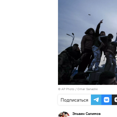
© AP Photo / Omar Sanadiki
Подписаться
Эльвин Салимов