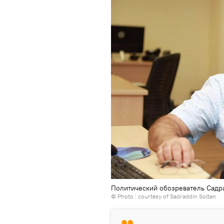
Политический обозреватель Садр
© Photo : courtesy of Sadraddin Soltan