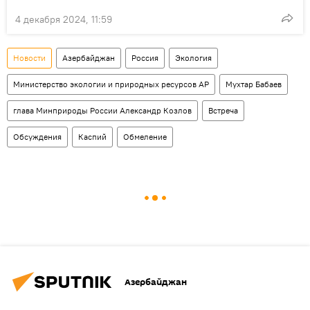
4 декабря 2024, 11:59
Новости
Азербайджан
Россия
Экология
Министерство экологии и природных ресурсов АР
Мухтар Бабаев
глава Минприроды России Александр Козлов
Встреча
Обсуждения
Каспий
Обмеление
Азербайджан