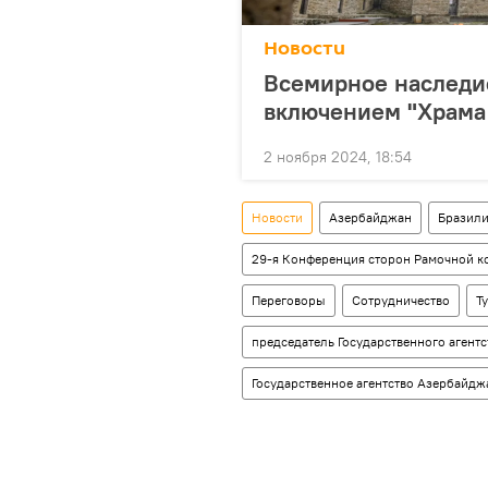
Новости
Всемирное наследие
включением "Храма
2 ноября 2024, 18:54
Новости
Азербайджан
Бразил
29-я Конференция сторон Рамочной к
Переговоры
Сотрудничество
Т
председатель Государственного агентс
Государственное агентство Азербайдж