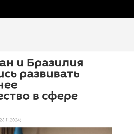
ан и Бразилия
сь развивать
нее
ство в сфере
 23.11.2024
)