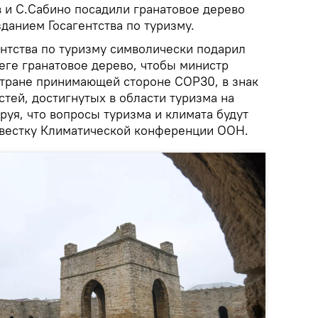
в и С.Сабино посадили гранатовое дерево
данием Госагентства по туризму.
ентства по туризму символически подарил
еге гранатовое дерево, чтобы министр
 стране принимающей стороне COP30, в знак
тей, достигнутых в области туризма на
уя, что вопросы туризма и климата будут
овестку Климатической конференции ООН.