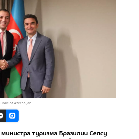
ublic of Azerbaijan
у министра туризма Бразилии Селсу