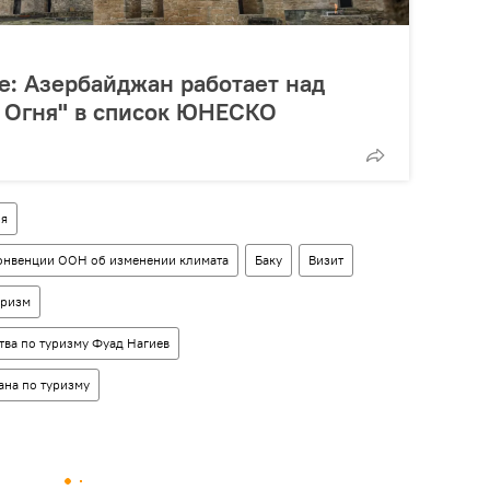
: Азербайджан работает над
 Огня" в список ЮНЕСКО
ия
онвенции ООН об изменении климата
Баку
Визит
уризм
тва по туризму Фуад Нагиев
ана по туризму