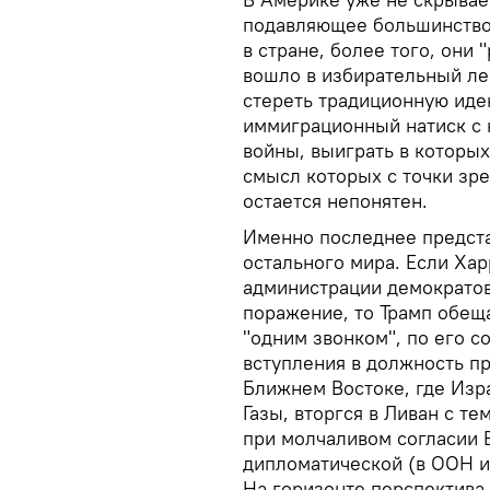
подавляющее большинство
в стране, более того, они 
вошло в избирательный ле
стереть традиционную иде
иммиграционный натиск с 
войны, выиграть в которых
смысл которых с точки зр
остается непонятен.
Именно последнее предста
остального мира. Если Ха
администрации демократов 
поражение, то Трамп обеща
"одним звонком", по его с
вступления в должность пр
Ближнем Востоке, где Изра
Газы, вторгся в Ливан с т
при молчаливом согласии 
дипломатической (в ООН и
На горизонте перспектива