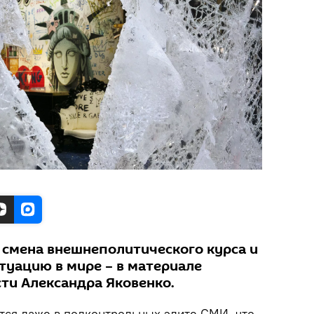
 смена внешнеполитического курса и
итуацию в мире – в материале
ти Александра Яковенко.
тся даже в подконтрольных элите СМИ, что