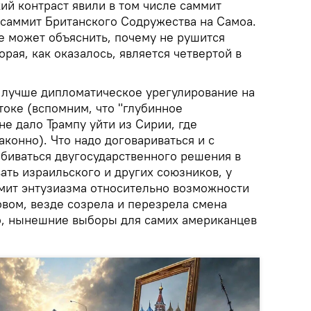
ий контраст явили в том числе саммит
 саммит Британского Содружества на Самоа.
 может объяснить, почему не рушится
орая, как оказалось, является четвертой в
о лучше дипломатическое урегулирование на
токе (вспомним, что "глубинное
не дало Трампу уйти из Сирии, где
конно). Что надо договариваться и с
обиваться двугосударственного решения в
ть израильского и других союзников, у
мит энтузиазма относительно возможности
овом, везде созрела и перезрела смена
но, нынешние выборы для самих американцев