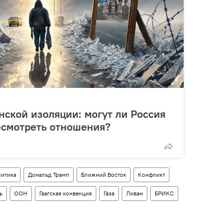
нской изоляции: могут ли Россия
есмотреть отношения?
итика
Дональд Трамп
Ближний Восток
Конфликт
ь
ООН
Гаагская конвенция
Газа
Ливан
БРИКС