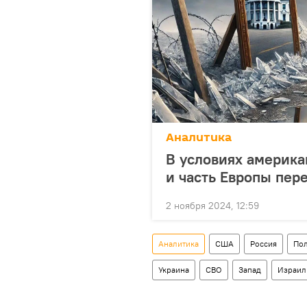
Аналитика
В условиях америка
и часть Европы пер
2 ноября 2024, 12:59
Аналитика
США
Россия
Пол
Украина
СВО
Запад
Израил