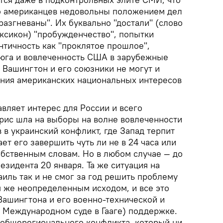
 американцев недовольны положением дел
"разгневаны". Их буквально "достали" (слово
ксикон) "пробужденчество", попытки
нтичность как "проклятое прошлое",
юга и вовлеченность США в зарубежные
 Вашингтон и его союзники не могут и
ения американских национальных интересов
вляет интерес для России и всего
ррис шла на выборы на волне вовлеченности
в украинский конфликт, где Запад терпит
ет его завершить чуть ли не в 24 часа или
обственным словам. Но в любом случае — до
езидента 20 января. Та же ситуация на
иль так и не смог за год решить проблему
ем же неопределенным исходом, и все это
Вашингтона и его военно-технической и
 Международном суде в Гааге) поддержке.
 общерегионального конфликта, который ни