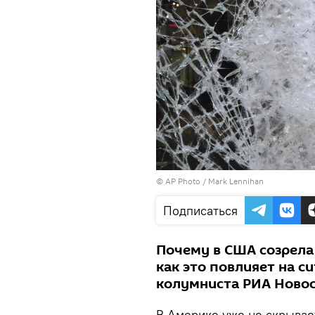
© AP Photo / Mark Lennihan
Подписаться
Почему в США созрела
как это повлияет на с
колумниста РИА Новос
В Америке уже не скрывае