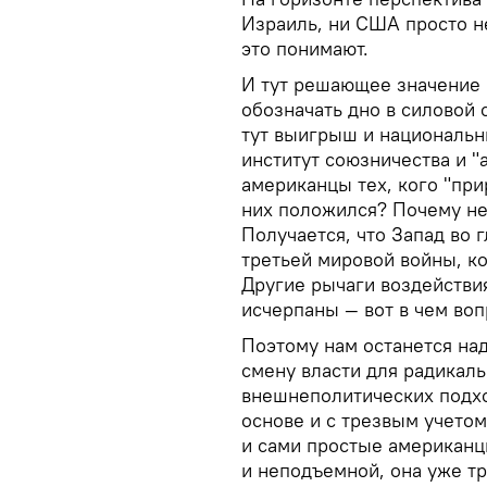
Израиль, ни США просто не
это понимают.
И тут решающее значение 
обозначать дно в силовой
тут выигрыш и национальн
институт союзничества и "
американцы тех, кого "при
них положился? Почему не
Получается, что Запад во 
третьей мировой войны, к
Другие рычаги воздействи
исчерпаны — вот в чем воп
Поэтому нам останется на
смену власти для радикаль
внешнеполитических подхо
основе и с трезвым учетом
и сами простые американцы
и неподъемной, она уже т